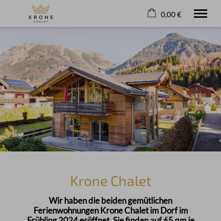
0,00 €
×
24. bis 31. August
Warenkorb ist leer
2 Erwachsene
Willkommen
Krone Chalet
Freizeit
Service
+49 171 9123733
Krone Chalet
Wir haben die beiden gemütlichen
Ferienwohnungen Krone Chalet im Dorf im
Frühling 2024 eröffnet. Sie finden auf 65 qm je